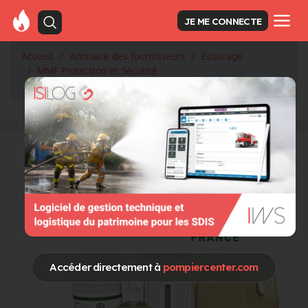
JE ME CONNECTE
Accueil
Annuaire des fournisseurs
Eclairage
MMF Protection et Sécurité
À Noël, illuminez vos interventions avec nos ballons !
Accéder directement à
pompiercenter.com