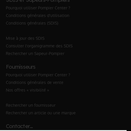
Pourquoi utiliser Pompier Center ?
Conditions générales d'utilisation
Conditions générales (SDIS)
Mise à jour des SDIS
Consulter l'organigramme des SDIS
Rechercher un Sapeur-Pompier
Fournisseurs
Pourquoi utiliser Pompier Center ?
Conditions générales de vente
Nos offres « visibilité »
Rechercher un fournisseur
Rechercher un article ou une marque
Contacter…