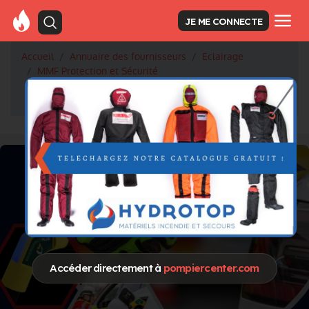
JE ME CONNECTE
Accueil
Annuaire des fournisseurs
Eclairage
MMF Protection et Sécurité
Quels sont les objectifs pédagogiques du Flaim Trainer
?
Accéder directement à
pompiercenter.com