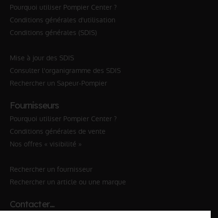
Pourquoi utiliser Pompier Center ?
Conditions générales d'utilisation
Conditions générales (SDIS)
Mise à jour des SDIS
Consulter l'organigramme des SDIS
Rechercher un Sapeur-Pompier
Fournisseurs
Pourquoi utiliser Pompier Center ?
Conditions générales de vente
Nos offres « visibilité »
Rechercher un fournisseur
Rechercher un article ou une marque
Contacter…