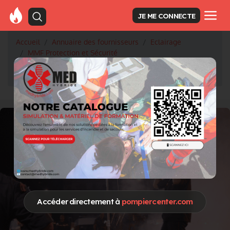
JE ME CONNECTE
Accueil
Annuaire des fournisseurs
Eclairage
MMF Protection et Sécurité
Kit BLACK-OUT : ne laissez plus une coupure d’énergie
ralentir vos interventions !
Accéder directement à
pompiercenter.com