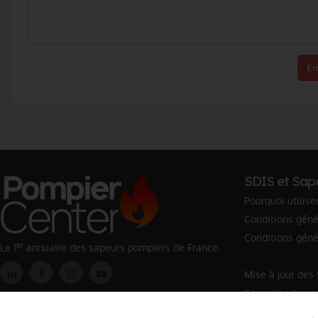
En
SDIS et Sap
Pourquoi utilise
Conditions génér
Conditions géné
er
Le 1
annuaire des sapeurs pompiers de France.
Mise à jour des
Consulter l'org
Rechercher un 