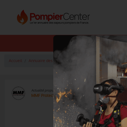
Annuaire SDIS
Annuaire 
Accueil
Annuaire des fournisseurs
Eclairage
MMF Protec
Actualité propulsée par
MMF Protection et Sécurité
À vos agendas ! Nou