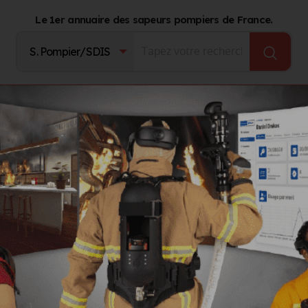
Le 1er annuaire des sapeurs pompiers de France.
Fournisseurs
Catalogue Produits
Journal d'act
tion et Sécurité
À vos agendas ! Nouvel évènement : LAVAL VIRT
vel évènement : LAVAL VIRTUAL 2025