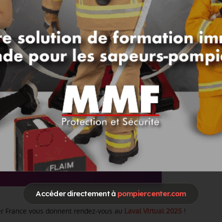
Accéder directement à
pompiercenter.com
er France vous donnent rendez-vous au
Laval Virtual 2025
!