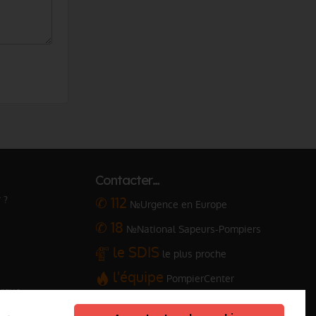
Contacter…
 ?
✆ 112
№Urgence en Europe
✆ 18
№National Sapeurs-Pompiers
le SDIS
le plus proche
l'équipe
PompierCenter
arque