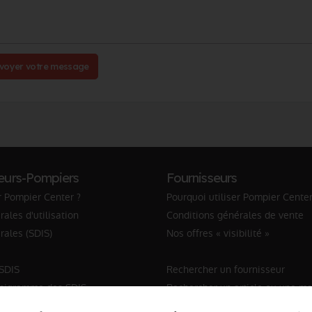
voyer votre message
eurs-Pompiers
Fournisseurs
r Pompier Center ?
Pourquoi utiliser Pompier Center
ales d'utilisation
Conditions générales de vente
rales (SDIS)
Nos offres « visibilité »
 SDIS
Rechercher un fournisseur
anigramme des SDIS
Rechercher un article ou une m
Sapeur-Pompier