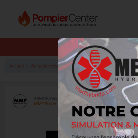
Annuaire SDIS
Annuaire 
Accueil
Annuaire des fournisseurs
Eclairage
MMF Protec
Actualité propulsée par
MMF Protection et Sécurité
Tour