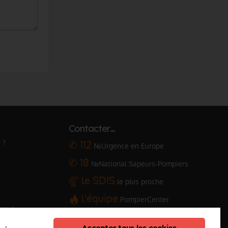
Contacter…
 ?
✆ 112
№Urgence en Europe
✆ 18
№National Sapeurs-Pompiers
le SDIS
le plus proche
l'équipe
PompierCenter
arque
Accepter tous les cookies