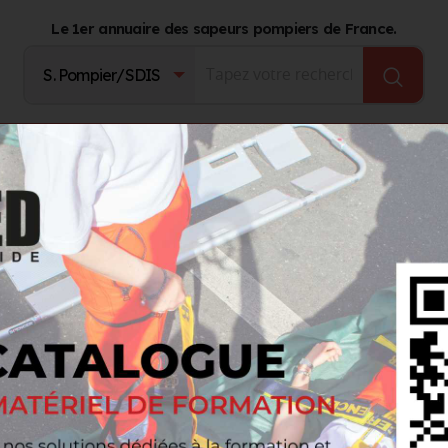
Le 1er annuaire des sapeurs pompiers de France.
Fournisseurs
Catalogue Produits
Journal d'act
tion et Sécurité
Tour d’éclairage TL-500
 d’éclairage TL-500