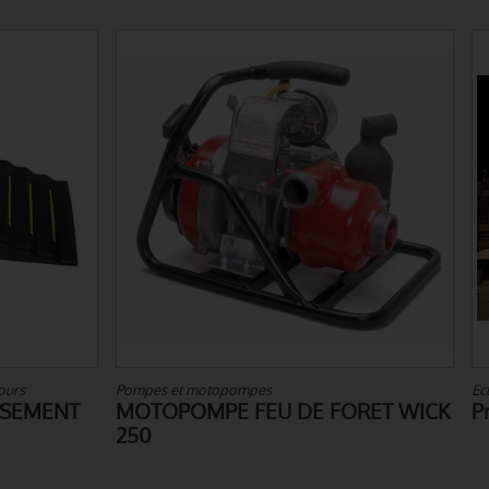
opompes
Eclairage
E FEU DE FORET WICK
Projecteur PELI™ RALS 9