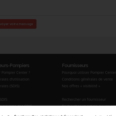
voyer votre message
eurs-Pompiers
Fournisseurs
r Pompier Center ?
Pourquoi utiliser Pompier Center
ales d'utilisation
Conditions générales de vente
rales (SDIS)
Nos offres « visibilité »
 SDIS
Rechercher un fournisseur
anigramme des SDIS
Rechercher un article ou une m
Sapeur-Pompier