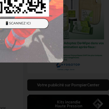
Votre publicité sur PompierCenter
orte