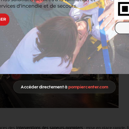
Accéder directement à
pompiercenter.com
nces des
interventions des sapeurs-pompiers
: mise en place rapide, f