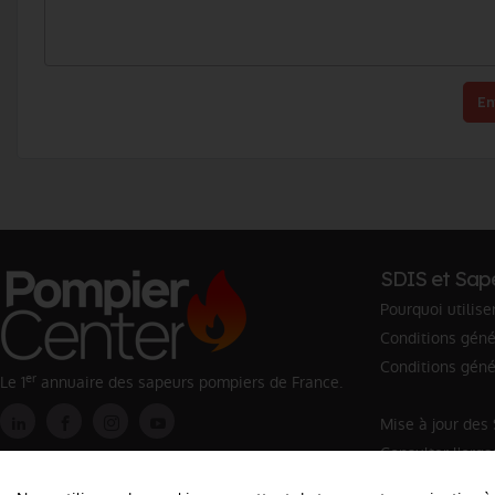
En
SDIS et Sap
Pourquoi utilise
Conditions génér
Conditions géné
er
Le 1
annuaire des sapeurs pompiers de France.
Mise à jour des
Consulter l'org
Rechercher un 