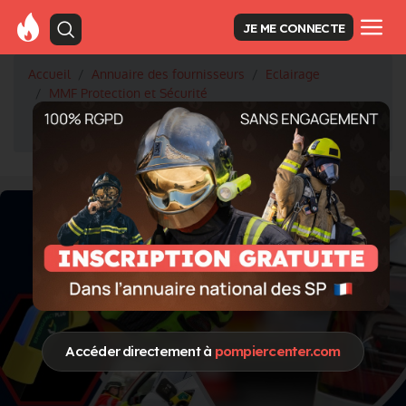
JE ME CONNECTE
Accueil
Annuaire des fournisseurs
Eclairage
MMF Protection et Sécurité
Un projecteur pour vos besoins de portabilité en zone
dangereuse
Accéder directement à
pompiercenter.com