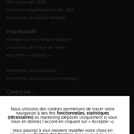
Mise à jour des SDIS
Consulter l'organigramme des SDIS
Rechercher un Sapeur-Pompier
Fournisseurs
Pourquoi utiliser Pompier Center ?
Conditions générales de vente
Nos offres « visibilité »
Rechercher un fournisseur
Rechercher un article ou une marque
Contacter…
✆ 112
№Urgence en Europe
Nous utilisons des cookies permettant de tracer votre
✆ 18
№National Sapeurs-Pompiers
navigation à des fins
fonctionnelles, statistiques
(nécessaires)
ou marketing (déposés uniquement si vous
le SDIS
nous en donnez l’accord en cliquant sur « Accepter »).
le plus proche
Vous pourrez à tout moment modifier votre choix en
l'équipe
PompierCenter