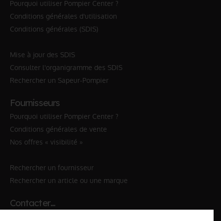
Pourquoi utiliser Pompier Center ?
Conditions générales d'utilisation
Conditions générales (SDIS)
Mise à jour des SDIS
Consulter l'organigramme des SDIS
Rechercher un Sapeur-Pompier
Fournisseurs
Pourquoi utiliser Pompier Center ?
Conditions générales de vente
Nos offres « visibilité »
Rechercher un fournisseur
Rechercher un article ou une marque
Contacter…
✆ 112
№Urgence en Europe