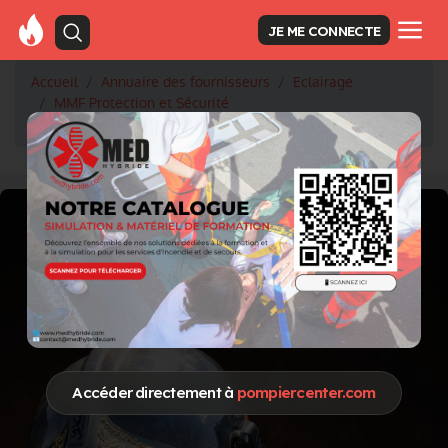
JE ME CONNECTE
Accueil
Annuaire des fournisseurs
Eclairage
MMF Protection et Sécurité
Projecteur PELI™ 9410 rechargeable
Accéder directement à
pompiercenter.com